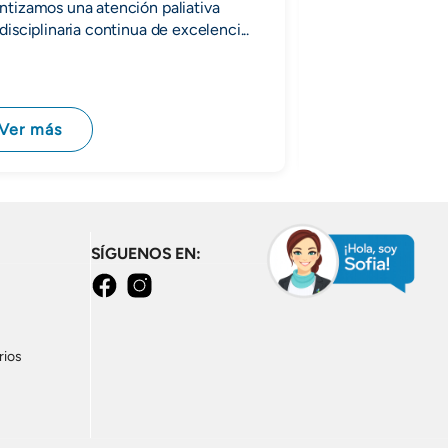
ntizamos una atención paliativa
Se enfoca en el di
disciplinaria continua de excelenci...
quirúrgico de enf
sistema vascular, es
venas del cuerpo 
Ver más
Ver más
SÍGUENOS EN:
Facebook
Instagram
rios