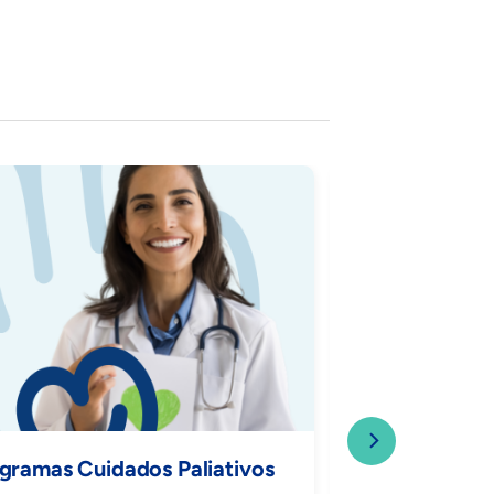
Programa de C
gramas Cuidados Paliativos
Trasplante Ca