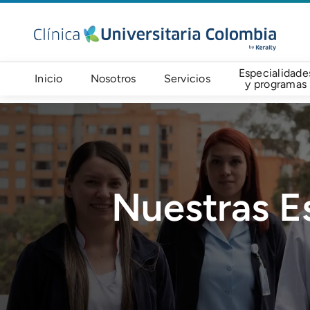
Pasar al contenido principal
Navegación principal
Especialidade
Inicio
Nosotros
Servicios
y programas
Imagen
Nuestras E