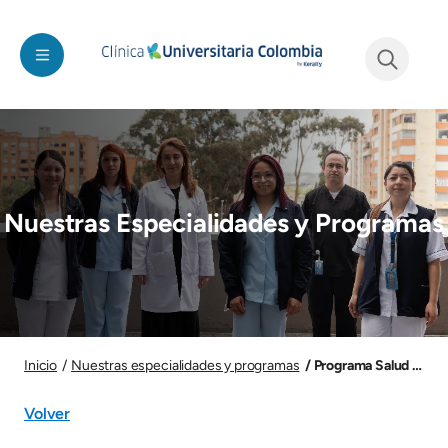
Pasar al contenido principal
See form
Imagen
Nuestras Especialidades y Programas
Imagen
Programa Salud Ment
Inicio
Nuestras especialidades y programas
Volver