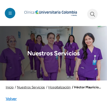
Pasar al contenido principal
See form
Imagen
Nuestros Servicios
Imagen
Héctor Mauricio Card
Inicio
Nuestros Servicios
Hospitalización
Volver