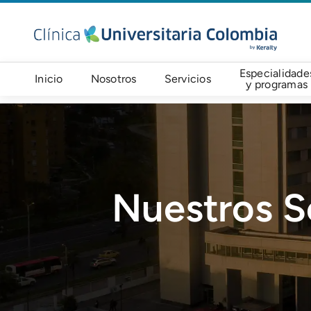
Pasar al contenido principal
Navegación principal
Especialidade
Inicio
Nosotros
Servicios
y programas
Imagen
Nuestros S