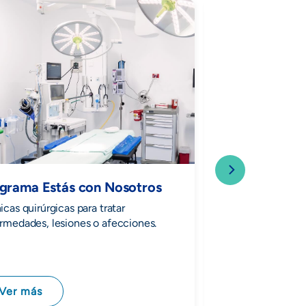
grama Estás con Nosotros
Cirugía
icas quirúrgicas para tratar
Técnicas quirúrgica
rmedades, lesiones o afecciones.
enfermedades, les
Ver más
Ver más