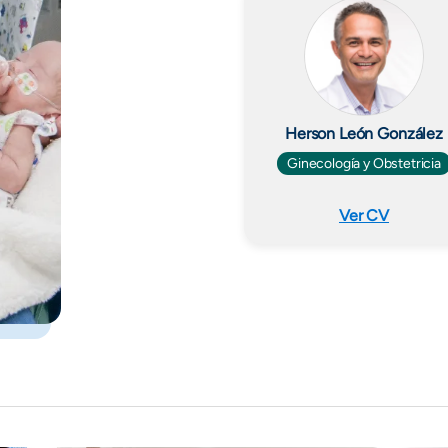
Herson León González
Ginecología y Obstetricia
Ver CV