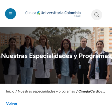
Pasar al contenido principal
See form
Imagen
Nuestras Especialidades y Programas
Imagen
Cirugía Cardiovascula
Inicio
Nuestras especialidades y programas
Volver