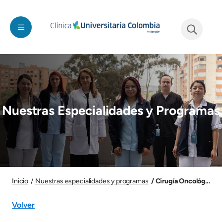
Pasar al contenido principal
See form
Imagen
Nuestras Especialidades y Programas
Imagen
Cirugía Oncológica
Inicio
Nuestras especialidades y programas
Volver